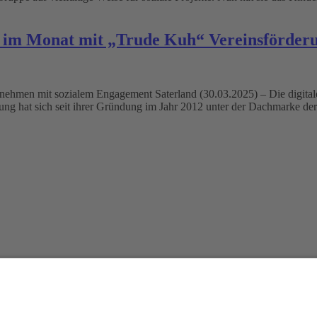
 im Monat mit „Trude Kuh“ Vereinsförder
ehmen mit sozialem Engagement Saterland (30.03.2025) – Die digitale
ng hat sich seit ihrer Gründung im Jahr 2012 unter der Dachmarke der 