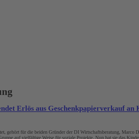
ung
spendet Erlös aus Geschenkpapierverkauf a
chtet, gehört für die beiden Gründer der DI Wirtschaftsberatung, Marco
 Gruppe auf vielfältige Weise für soziale Projekte. Nun hat sie das K