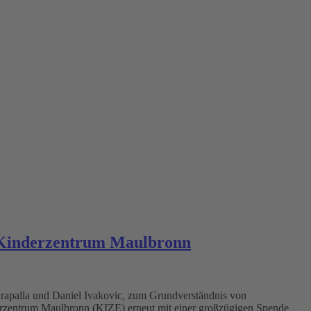
n Kinderzentrum Maulbronn
 Drapalla und Daniel Ivakovic, zum Grundverständnis von
inderzentrum Maulbronn (KIZE) erneut mit einer großzügigen Spende