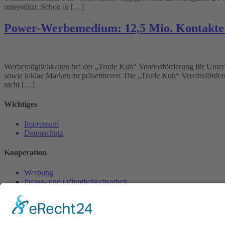
unterstützt. Schon in […]
Power-Werbemedium: 12,5 Mio. Kontakte
Werbemöglichkeiten bei der „Trude Kuh“ Vereinsförderung für Untern
sowie loklae Marken zu präsentieren. Die „Trude Kuh“ Vereinsförderu
nicht […]
Wichtiges
Impressum
Datenschutz
Kooperation
Werbung
Presse- und Öffentlichkeitsarbeit
Aktuelles
Blog