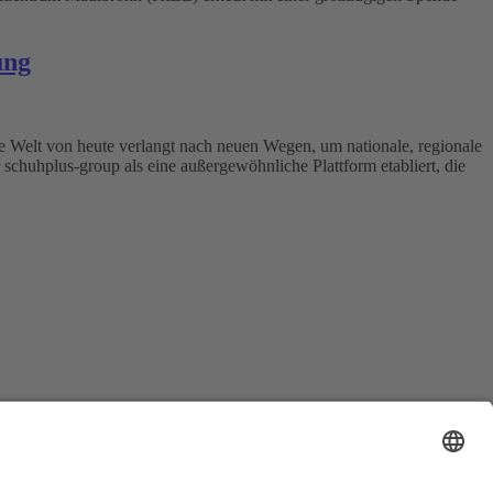
ung
 Welt von heute verlangt nach neuen Wegen, um nationale, regionale
schuhplus-group als eine außergewöhnliche Plattform etabliert, die