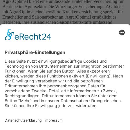
AgrarOptimal bietet eine umfassende Erntehelfer-Versicherung für
Betriebe im Agrarsektor Die Würzburger Versicherungs-AG bietet
mit AgrarOptimal eine bewährte Krankenversicherung speziell für
Erntehelfer und Saisonarbeiter an. AgrarOptimal ermöglicht es
Betrieben, ihre ausländischen Saisonarbeitskräfte umfassend
abzusichern, ohne sich über unerwartete Kosten Gedanken machen
zu müssen. Die Krankenversicherung ist in zwei Tarifvarianten
verfügbar – Basis und Komfort, beide ohne […]
Wichtiges
Impressum
Datenschutz
Kooperation
Werbung
Presse- und Öffentlichkeitsarbeit
Aktuelles
Blog
Themenwelt