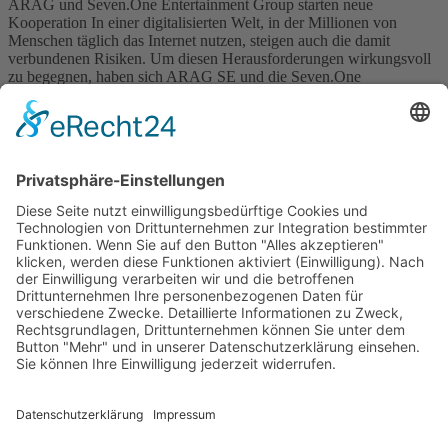
ARAG und Seven.One Entertainment Group starten neue
Kooperation In einer digitalisierten Welt, in der Millionen von
Menschen täglich das Internet nutzen, steigen auch die damit
verbundenen Risiken. Um diesen Herausforderungen wirkungsvoll
zu begegnen, haben sich ARAG SE und die Seven.One
Entertainment Group zusammengetan. Im Rahmen dieser
Kooperation bewerben und vermarkten die beiden Unternehmen das
bestehende […]
Wichtiges
Impressum
Datenschutz
Kooperation
Werbung
Presse- und Öffentlichkeitsarbeit
Aktuelles
Blog
Themenwelt