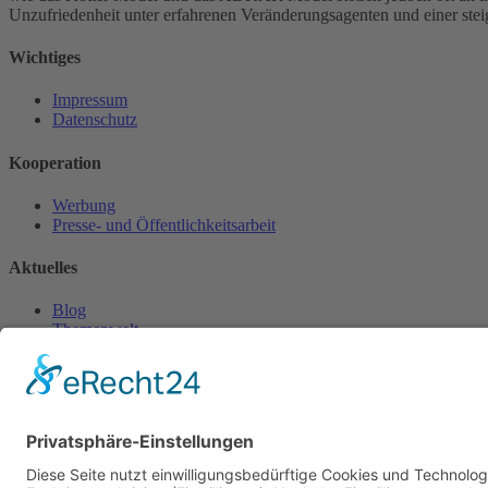
Unzufriedenheit unter erfahrenen Veränderungsagenten und einer st
Wichtiges
Impressum
Datenschutz
Kooperation
Werbung
Presse- und Öffentlichkeitsarbeit
Aktuelles
Blog
Themenwelt
Zertifikat
Geprüfter Franchisegeber
© 2023 Franchisevergleich.eu