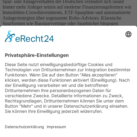
Spar- und Anlageverhalten der Deutschen verändert sich rasant
Immer mehr Anleger setzen auf moderne Finanzierungsformen wie
Immobilien-Crowdinvestments, ETF-Sparpläne und automatisierte
Anlagestrategien über sogenannte Robo-Advisors. Klassische
Sparformen wie Bausparverträge oder Sparbücher hingegen
verlieren zunehmend an Bedeutung. Laut Maria Lamberg,
Finanzexpertin bei Finanz-land.de, hat sich die Nachfrage nach
ETF-Sparplänen […]
Wichtiges
Impressum
Datenschutz
Kooperation
Werbung
Presse- und Öffentlichkeitsarbeit
Aktuelles
Blog
Themenwelt