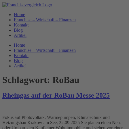
Zum
Inhalt
Home
springen
Franchise – Wirtschaft – Finanzen
Kontakt
Blog
Artikel
Home
Franchise – Wirtschaft – Finanzen
Kontakt
Blog
Artikel
Schlagwort:
RoBau
Rheingas auf der RoBau Messe 2025
Fokus auf Photovoltaik, Wärmepumpen, Klimatechnik und
Heizungsbau Krakow am See, 22.09.2025 Sie planen einen Neu-
oder Umbau, den Kauf einer Wohnimmobilie und stehen vor einer