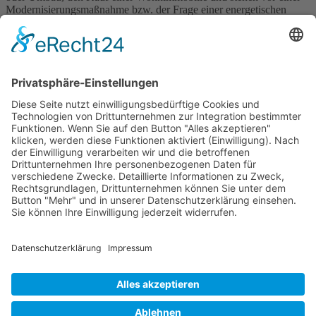
Modernisierungsmaßnahme bzw. der Frage einer energetischen
Sanierung? Besuchen Sie uns auf der RoBau, der größten Baumesse
des Landes. Vom 26.-28. September 2025 bieten mehr als 200
Aussteller Informationen und Angebote […]
Wichtiges
Impressum
Datenschutz
Kooperation
Werbung
Presse- und Öffentlichkeitsarbeit
Aktuelles
Blog
Themenwelt
Zertifikat
Geprüfter Franchisegeber