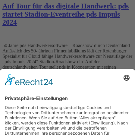
Auf Tour für das digitale Handwerk: pds
startet Stadion-Eventreihe pds Impuls
2024
50 Jahre pds Handwerkersoftware – Roadshow durch Deutschland
Anlässlich des 50-jährigen Firmenjubiläums lädt der Rotenburger
Spezialist für Cloud-fähige Handwerkersoftware zur Neuauflage der
„pds Impuls 2024“ Stadion-Roadshow ein. Auf der
deutschlandweiten Tour stellt pds in Kooperation mit seinen
Partnern an insgesamt sechs Stadion-Events im September und
Oktober Kunden, Interessenten und Netzwerkpartnern die neuesten
digitalen Innovationen für […]
Wichtiges
Impressum
Datenschutz
Kooperation