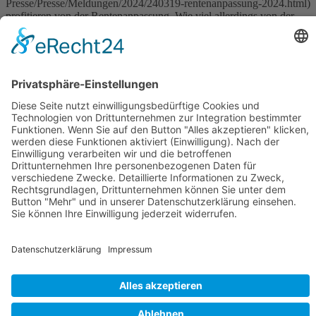
Presse/Presse/Meldungen/2024/240319-rentenanpassung-2024.html)
profitieren von der Rentenanpassung. Wie viel allerdings von der
höheren Rente am Ende übrig […]
Wichtiges
Impressum
Datenschutz
Kooperation
Werbung
Presse- und Öffentlichkeitsarbeit
Aktuelles
Blog
Themenwelt
Zertifikat
Geprüfter Franchisegeber
© 2023 Franchisevergleich.eu