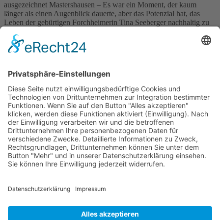
ausgezeichnet Mastershausen – Es war ein Moment, der kaum
länger als einen Augenblick dauerte, aber das Potenzial hat, das
Leben der gebürtigen Forchheimerin Tina Seeberger nachhaltig zu
verändern. Beim 20. Internationalen Speaker Slam, der am 7.
November in Mastershausen stattfand, schaffte es die Expertin für
Mentale Stärke & […]
Wichtiges
Impressum
Datenschutz
Kooperation
Werbung
Presse- und Öffentlichkeitsarbeit
Aktuelles
Blog
Themenwelt
Zertifikat