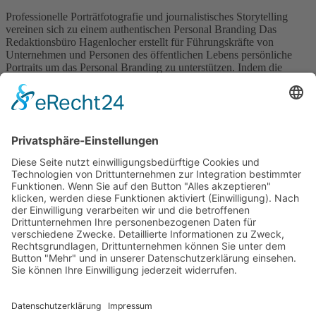
Professionelle Porträtfotografie und journalistisches Storytelling
vereinen sich zu einem authentischen Personal Branding Das
Redaktionsbüro Hagenlocher erstellt für Führungskräfte von
Unternehmen und Personen des öffentlichen Lebens persönliche
Portraits um das Personal Branding zu unterstützen. Indem die
Personen authentisch dargestellt und ins richtige Licht gerückt
werden, entstehen Vertrauen und eine starke Beziehung zu den
jeweiligen Stakeholdern. Mit […]
Wichtiges
Impressum
Datenschutz
Kooperation
Werbung
Presse- und Öffentlichkeitsarbeit
Aktuelles
Blog
Themenwelt