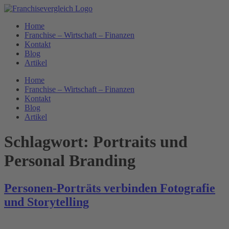
Zum
Inhalt
Home
springen
Franchise – Wirtschaft – Finanzen
Kontakt
Blog
Artikel
Home
Franchise – Wirtschaft – Finanzen
Kontakt
Blog
Artikel
Schlagwort:
Portraits und
Personal Branding
Personen-Porträts verbinden Fotografie
und Storytelling