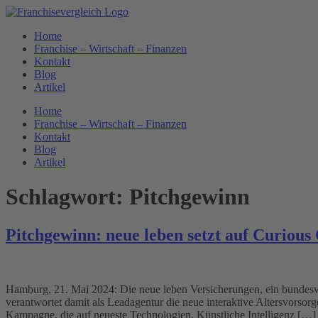
Zum
Inhalt
Home
springen
Franchise – Wirtschaft – Finanzen
Kontakt
Blog
Artikel
Home
Franchise – Wirtschaft – Finanzen
Kontakt
Blog
Artikel
Schlagwort:
Pitchgewinn
Pitchgewinn: neue leben setzt auf Curiou
Hamburg, 21. Mai 2024: Die neue leben Versicherungen, ein bundeswe
verantwortet damit als Leadagentur die neue interaktive Altersvorso
Kampagne, die auf neueste Technologien, Künstliche Intelligenz […]