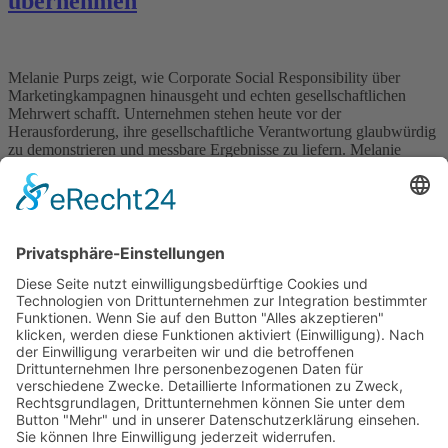
übernehmen
Melanie Purps zeigt, wie Corporate Social Responsibility über
Marketingkampagnen hinausgeht und echten gesellschaftlichen
Mehrwert schafft. Unternehmen stehen heute vor der
Herausforderung, ihre gesellschaftliche Verantwortung glaubwürdig
zu demonstrieren und messbare Ergebnisse zu liefern. Melanie
Purps aus Witten bei Hagen erklärt, wie effektive CSR-Strategien
entwickelt werden, die über symbolische Gesten hinausgehen und
nachhaltige Veränderungen bewirken. Ihre praxisorientierten […]
Wichtiges
Impressum
Datenschutz
Kooperation
Werbung
Presse- und Öffentlichkeitsarbeit
Aktuelles