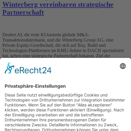
Winterberg vereinbaren strategische
Partnerschaft
Dealert.AI, die erste KI-basierte globale M&A-
Transaktionsdatenbank, und die Winterberg Group AG, eine
Private-Equity-Gesellschaft, die sich auf Buy, Build and
Technologize-Plattformen im KMU-Sektor in DACH spezialisiert
hat, geben eine strategische Partnerschaft bekannt. Ziel der
Kooperation ist es, die umfangreichen Transaktionsdaten und KI-
Fähigkeiten von Dealert zu nutzen, um Marktpräsenz und
technologische Innovation bei Winterberg zu stärken sowie […]
Wichtiges
Impressum
Datenschutz
Kooperation
Werbung
Presse- und Öffentlichkeitsarbeit