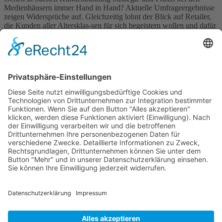
Medienhäusern immer Hand in Hand? Aktuelle Umfrageergebnisse
zeigen Widersprüche auf. Gleichzeitig lohnt der Blick auf Retailer,
die Kunden aller Altersklas-sen für sich begeistern wollen und dafür
in ihren Loyalty-Programmen durch-weg auf Sparanreize setzen.
Printerlöse bleiben weiterhin die tragende Säule im Verlagsgeschäft.
Das ist ein überraschendes Ergebnis […]
Wichtiges
Impressum
Datenschutz
Kooperation
Werbung
Presse- und Öffentlichkeitsarbeit
Aktuelles
Blog
Themenwelt
Zertifikat