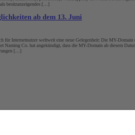
als besitzanzeigendes […]
ichkeiten ab dem 13. Juni
ich für Internetnutzer weltweit eine neue Gelegenheit: Die MY-Domain 
ernet Naming Co. hat angekündigt, dass die MY-Domain ab diesem Datum
erungen […]