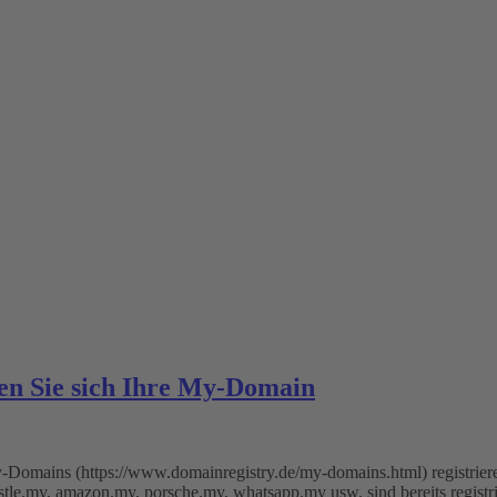
en Sie sich Ihre My-Domain
Domains (https://www.domainregistry.de/my-domains.html) registriere
stle.my, amazon.my, porsche.my, whatsapp.my usw. sind bereits registr