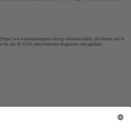
(https://www.domainregistry.de/my-domains.html), die bisher nur in
 für alle ICANN-akkreditierten Registrare und globale