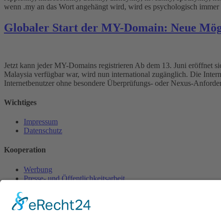
wenn .my an das Wort angehängt wird, wird es psychologisch immer 
Globaler Start der MY-Domain: Neue Mögl
Jetzt kann jeder MY-Domains registrieren Ab dem 13. Juni eröffnet s
Malaysia verfügbar war, wird nun international zugänglich. Die Int
Internetbenutzer ohne besondere Überprüfungs- oder Nexus-Anford
Wichtiges
Impressum
Datenschutz
Kooperation
Werbung
Presse- und Öffentlichkeitsarbeit
Aktuelles
Blog