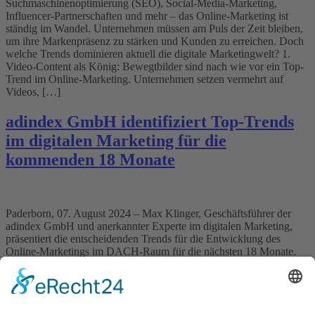
Suchmaschinenoptimierung (SEO), Social-Media-Marketing,
Influencer-Partnerschaften und mehr – das Online-Marketing ist
ständig im Wandel. Unternehmen müssen am Puls der Zeit bleiben,
um ihre Markenpräsenz zu stärken und Kunden zu erreichen. Doch
welche Trends dominieren aktuell die digitale Marketingwelt? 1.
Video-Content als König: Bewegtbilder sind nach wie vor ein Top-
Trend im Online-Marketing. Unternehmen setzen vermehrt auf
Videos, […]
adindex GmbH identifiziert Top-Trends
im digitalen Marketing für die
kommenden 18 Monate
Paderborn, 07. August 2024 – Max Klinger, Geschäftsführer der
adindex GmbH und anerkannter Experte im digitalen Marketing,
präsentiert die entscheidenden Trends für die Entwicklung des
Online-Marketings im DACH-Raum für die nächsten 18 Monate.
Vor der bevorstehenden dmexco teilt Klinger seine fundierten
Einschätzungen und Prognosen. „Das digitale Marketing entwickelt
sich rasant weiter, und wir sehen einige […]