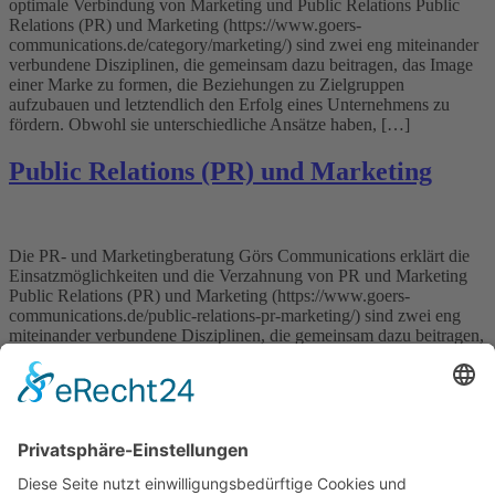
optimale Verbindung von Marketing und Public Relations Public
Relations (PR) und Marketing (https://www.goers-
communications.de/category/marketing/) sind zwei eng miteinander
verbundene Disziplinen, die gemeinsam dazu beitragen, das Image
einer Marke zu formen, die Beziehungen zu Zielgruppen
aufzubauen und letztendlich den Erfolg eines Unternehmens zu
fördern. Obwohl sie unterschiedliche Ansätze haben, […]
Public Relations (PR) und Marketing
Die PR- und Marketingberatung Görs Communications erklärt die
Einsatzmöglichkeiten und die Verzahnung von PR und Marketing
Public Relations (PR) und Marketing (https://www.goers-
communications.de/public-relations-pr-marketing/) sind zwei eng
miteinander verbundene Disziplinen, die gemeinsam dazu beitragen,
das Image einer Marke zu formen, die Beziehungen zu Zielgruppen
aufzubauen und letztendlich den Erfolg eines Unternehmens zu
fördern. Obwohl sie unterschiedliche Ansätze […]
Wichtiges
Impressum