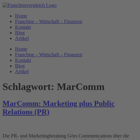
Zum
Inhalt
Home
springen
Franchise – Wirtschaft – Finanzen
Kontakt
Blog
Artikel
Home
Franchise – Wirtschaft – Finanzen
Kontakt
Blog
Artikel
Schlagwort:
MarComm
MarComm: Marketing plus Public
Relations (PR)
Die PR- und Marketingberatung Görs Communications über die