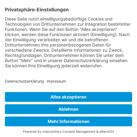
Wichtiges
Impressum
Datenschutz
Kooperation
Werbung
Presse- und Öffentlichkeitsarbeit
Aktuelles
Blog
Themenwelt
Zertifikat
Geprüfter Franchisegeber
© 2023 Franchisevergleich.eu
Facebook-f
Twitter
Youtube