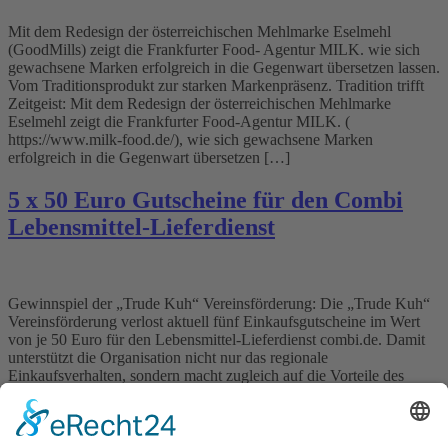
Mit dem Redesign der österreichischen Mehlmarke Eselmehl
(GoodMills) zeigt die Frankfurter Food- Agentur MILK. wie sich
gewachsene Marken erfolgreich in die Gegenwart übersetzen lassen.
Vom Traditionsprodukt zur starken Markenpräsenz. Tradition trifft
Zeitgeist: Mit dem Redesign der österreichischen Mehlmarke
Eselmehl zeigt die Frankfurter Food-Agentur MILK. (
https://www.milk-food.de/), wie sich gewachsene Marken
erfolgreich in die Gegenwart übersetzen […]
5 x 50 Euro Gutscheine für den Combi
Lebensmittel-Lieferdienst
Gewinnspiel der „Trude Kuh“ Vereinsförderung: Die „Trude Kuh“
Vereinsförderung verlost aktuell fünf Einkaufsgutscheine im Wert
von je 50 Euro für den Lebensmittel-Lieferdienst combi.de. Damit
unterstützt die Organisation nicht nur das regionale
Einkaufsverhalten, sondern macht zugleich auf die Vorteile des
bequemen Online-Shoppings aufmerksam. Wer den wöchentlichen
Einkauf nicht mehr im vollen Supermarkt erledigen will, profitiert
beim […]