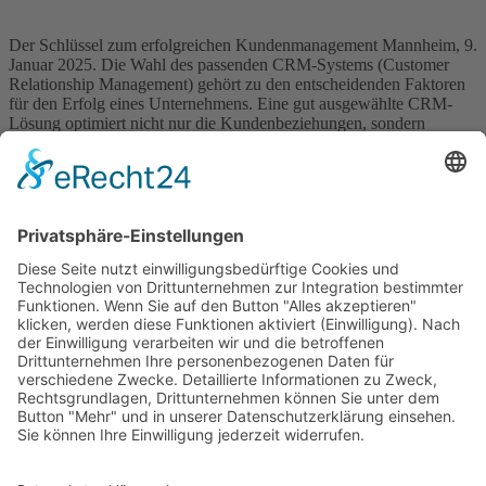
Der Schlüssel zum erfolgreichen Kundenmanagement Mannheim, 9.
Januar 2025. Die Wahl des passenden CRM-Systems (Customer
Relationship Management) gehört zu den entscheidenden Faktoren
für den Erfolg eines Unternehmens. Eine gut ausgewählte CRM-
Lösung optimiert nicht nur die Kundenbeziehungen, sondern
verbessert auch den Verkaufsprozess und fördert das
Unternehmenswachstum. Die Wahl des passenden CRM-Systems
ist also immer strategisch, denn […]
Wichtiges
Impressum
Datenschutz
Kooperation
Werbung
Presse- und Öffentlichkeitsarbeit
Aktuelles
Blog