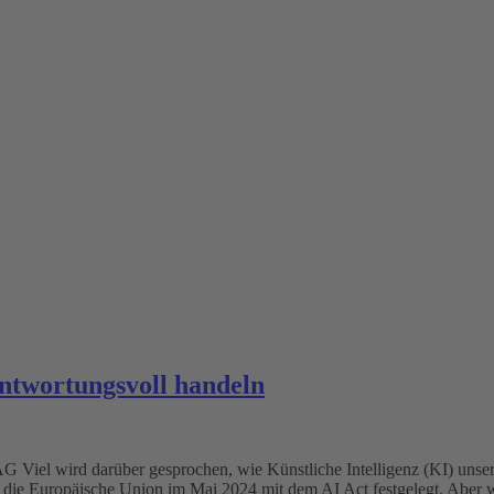
ntwortungsvoll handeln
iel wird darüber gesprochen, wie Künstliche Intelligenz (KI) unsere L
t die Europäische Union im Mai 2024 mit dem AI Act festgelegt. Aber w