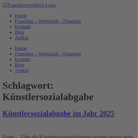
Zum
Inhalt
Home
springen
Franchise – Wirtschaft – Finanzen
Kontakt
Blog
Artikel
Home
Franchise – Wirtschaft – Finanzen
Kontakt
Blog
Artikel
Schlagwort:
Künstlersozialabgabe
Künstlersozialabgabe im Jahr 2025
Essen – „Über die Künstlersozialversicherung werden derzeit mehr