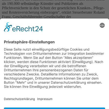
als 190.000 selbständige Künstler und Publizisten als
Pflichtversicherte in den Schutz der gesetzlichen Kranken-, Pflege-
und Rentenversicherung einbezogen“, erklärt Steuerberater Roland
Franz, Geschäftsführender Gesellschafter der
Steuerberatungskanzlei Roland Franz & Partner (https://www.franz-
partner.de) in Essen und Velbert, und weist darauf hin, dass die
selbstständigen Künstler und Publizisten, wie abhängig […]
Wichtiges
Impressum
Datenschutz
Kooperation
Werbung
Presse- und Öffentlichkeitsarbeit
Aktuelles
Blog
Themenwelt