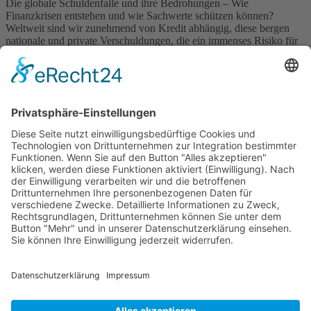
Die globale Schuldenfalle und ihre Bedrohungen – Wie
Finanzkrisen entstehen und wie Sachwerte schützen können?
Weltweit sind wir zunehmend von Kredit abhängig, diese bergen
nationale und private Verschuldungen, die ein immenses Risiko für
die Stabilität des globalen Finanzsystems darstellen. Finanzkrisen
der Vergangenheit, insbesondere die Krise von 2008, haben gezeigt,
wie schnell es von einem scheinbar […]
Wichtiges
Impressum
Datenschutz
Kooperation
Werbung
Presse- und Öffentlichkeitsarbeit
Aktuelles
Blog
Themenwelt
Zertifikat