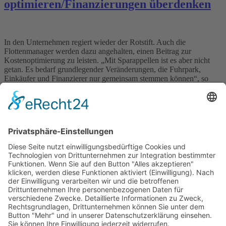
optimieren/Finanzierungen überdenken
In den Unternehmen regiert wieder der Rotstift. Auch die
Flottenmanager werden dazu angehalten, einen Beitrag zur
Kostenoptimierung zu leisten. „Mit Sparappellen ist es aber nicht
getan. Es bedarf grundlegender Veränderungen, die Fuhrpark,
Einkäufer und Finanzierer nur gemeinsam stemmen können“, so
Majk Strika, Geschäftsführer des Fuhrparkmanagers und
Leasinggebers Holman GmbH. CO2-Steuer, Versicherungen,
Wartungen und Reparaturen – […]
Wichtiges
Impressum
Datenschutz
Kooperation
Werbung
Presse- und Öffentlichkeitsarbeit
Aktuelles