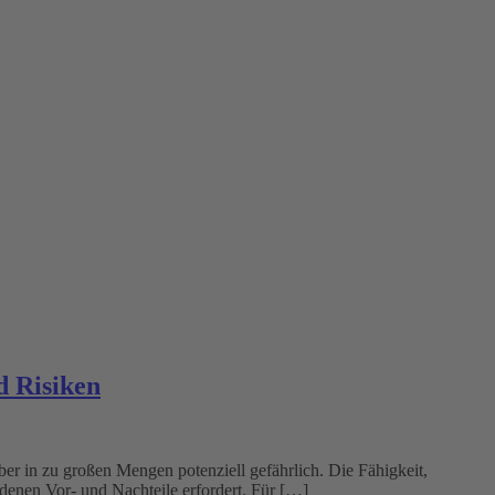
d Risiken
er in zu großen Mengen potenziell gefährlich. Die Fähigkeit,
undenen Vor- und Nachteile erfordert. Für […]