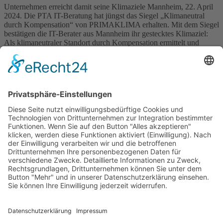
Unternehmen erreicht damit seine Klimaziele Mannheim, 22. April
2024. Die PTA IT-Beratung hat jüngst das Siegel „Klimaneutral
durch Kompensation“ von PRIMAKLIMA erhalten. Mit dem Siegel
bestätigen die IT-Berater aus Mannheim ihr gestecktes Klimaziel:
Als klimaneutraler Standort durch Kompensation ermittelt und
kompensiert die PTA IT-Beratung als Unternehmen mindestens die
Emissionen aus der Wärmeerzeugung, der Stromversorgung und
[…]
Wichtiges
Impressum
Datenschutz
Kooperation
Werbung
Presse- und Öffentlichkeitsarbeit
Aktuelles
Blog
Themenwelt