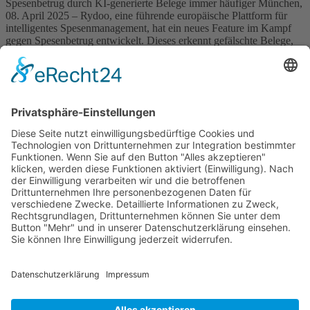
Spesenbetrug durch KI-generierte Belege immer häufiger München,
08. April 2025 – Rydoo, eine führende europäische Plattform für
intelligentes Spesenmanagement, hat ein neues Feature im Kampf
gegen Spesenbetrug entwickelt. Dieses erkennt gefälschte Belege,
die mit generativen KI-Tools erstellt wurden. Die neue Funktion
steht ab sofort allen Kunden von Rydoo zur Verfügung, die über das
KI-gestützten Smart […]
Wichtiges
Impressum
Datenschutz
Kooperation
Werbung
Presse- und Öffentlichkeitsarbeit
Aktuelles
Blog
Themenwelt
Zertifikat