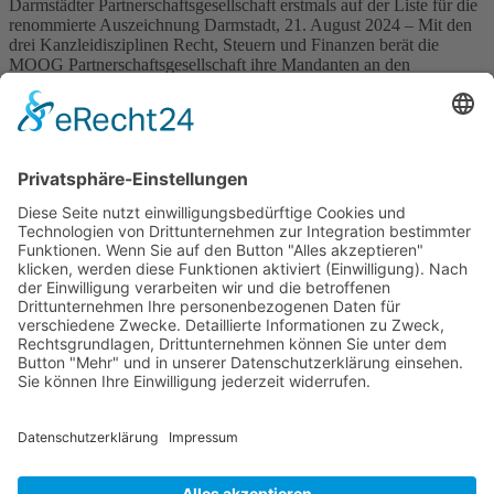
Darmstädter Partnerschaftsgesellschaft erstmals auf der Liste für die
renommierte Auszeichnung Darmstadt, 21. August 2024 – Mit den
drei Kanzleidisziplinen Recht, Steuern und Finanzen berät die
MOOG Partnerschaftsgesellschaft ihre Mandanten an den
Standorten Darmstadt, Dresden und Freiberg. Für ihre Arbeit hat sie
nun eine von fünf Nominierungen für den JUVE Award 2024 in der
Kategorie „Kanzlei […]
Wichtiges
Impressum
Datenschutz
Kooperation
Werbung
Presse- und Öffentlichkeitsarbeit
Aktuelles
Blog
Themenwelt
Zertifikat