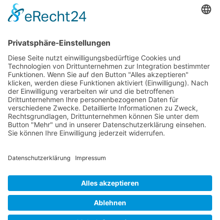
auseinandersetzen, desto größer ist die Chance, später nicht zu den
Abgehängten zu gehören. Die Digitalisierung betrifft zudem nicht
nur […]
Wichtiges
Impressum
Datenschutz
Kooperation
Werbung
Presse- und Öffentlichkeitsarbeit
Aktuelles
Blog
Themenwelt
Zertifikat
Geprüfter Franchisegeber
© 2023 Franchisevergleich.eu