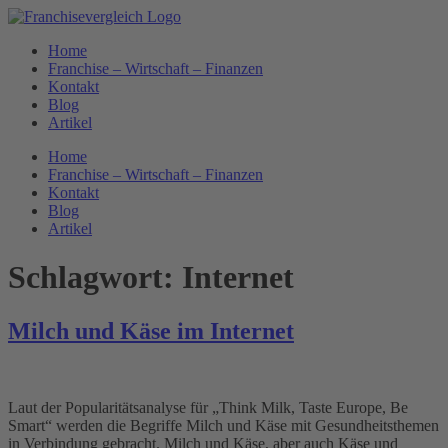
Zum
Inhalt
Home
springen
Franchise – Wirtschaft – Finanzen
Kontakt
Blog
Artikel
Home
Franchise – Wirtschaft – Finanzen
Kontakt
Blog
Artikel
Schlagwort:
Internet
Milch und Käse im Internet
Laut der Popularitätsanalyse für „Think Milk, Taste Europe, Be
Smart“ werden die Begriffe Milch und Käse mit Gesundheitsthemen
in Verbindung gebracht. Milch und Käse, aber auch Käse und