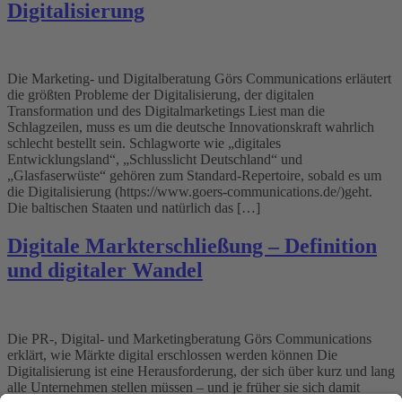
Digitalisierung
Die Marketing- und Digitalberatung Görs Communications erläutert
die größten Probleme der Digitalisierung, der digitalen
Transformation und des Digitalmarketings Liest man die
Schlagzeilen, muss es um die deutsche Innovationskraft wahrlich
schlecht bestellt sein. Schlagworte wie „digitales
Entwicklungsland“, „Schlusslicht Deutschland“ und
„Glasfaserwüste“ gehören zum Standard-Repertoire, sobald es um
die Digitalisierung (https://www.goers-communications.de/)geht.
Die baltischen Staaten und natürlich das […]
Digitale Markterschließung – Definition
und digitaler Wandel
Die PR-, Digital- und Marketingberatung Görs Communications
erklärt, wie Märkte digital erschlossen werden können Die
Digitalisierung ist eine Herausforderung, der sich über kurz und lang
alle Unternehmen stellen müssen – und je früher sie sich damit