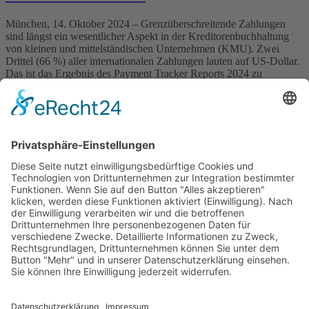
München, 14. Oktober 2024 – Grenzüberschreitende Zahlungen
sind längst ein wesentlicher Aspekt in der Kreditorenbuchhaltung
von kleinen und mittelständischen Unternehmen (KMU). Zwei
Drittel (66 %) aller internationalen Zahlungen lauten auf US-Dollar.
Das ist das Ergebnis des Payment Tracker Reports 2024 zu
Auslandszahlungen von KMU in Deutschland, durchgeführt von
iBanFirst, einem etablierten Finanzdienstleister für den
internationalen […]
Wichtiges
Impressum
Datenschutz
Kooperation
Werbung
Presse- und Öffentlichkeitsarbeit
Aktuelles
Blog