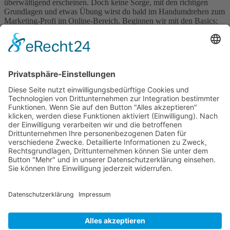
überwältigend erscheinen. Doch keine Sorge, mit den richtigen
Grundlagen und etwas Übung wirst du bald im Handumdrehen zum
Marketing-Profi im Online-Bereich. Beginnen wir mit den Basics:
In der Welt des Online Marketings dreht sich alles um die
Sichtbarkeit deines Unternehmens im Internet. Eine gut durchdachte
[…]
Wichtiges
Impressum
Datenschutz
Kooperation
Werbung
Presse- und Öffentlichkeitsarbeit
Aktuelles
Blog
Themenwelt
Zertifikat