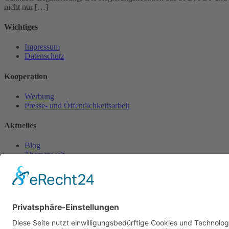
nicht nur […]
Wichtiges
Impressum
Datenschutz
Kooperation
Werbung
Presse- und Öffentlichkeitsarbeit
Aktuelles
Blog
Themenwelt
Zertifikat
Geprüfter Franchisegeber
© 2023 Franchisevergleich.eu