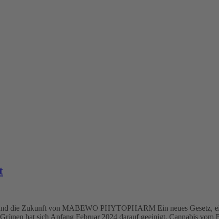
t
is und die Zukunft von MABEWO PHYTOPHARM Ein neues Gesetz, eine 
rünen hat sich Anfang Februar 2024 darauf geeinigt, Cannabis vom Bet