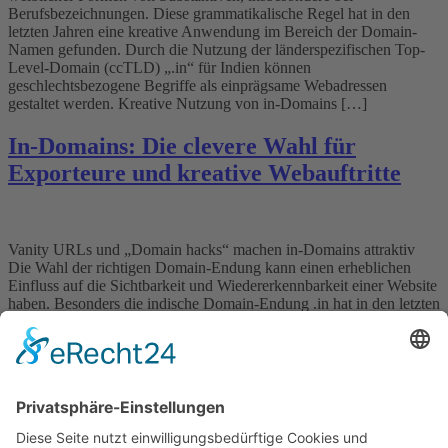
Berufsbezeichnungen. Diese grammatikalische Regel hat in den
letzten Jahren eine kreative Anwendung im Bereich der Domain-
Namen gefunden. Durch die Nutzung der länderspezifischen Top-
Level-Domain (ccTLD) „.in“ für Indien können
geschlechtsbezogene Begriffe als einprägsame Webadressen
gestaltet werden. Kreative Nutzung von in-Domains […]
In-Domains: Die clevere Wahl für
Exporteure und kreative Webauftritte
Vanity URLs und „Domain hacks“ machen in-Domains attraktiv
Die Wahl der richtigen Domain-Endung kann einen erheblichen
Einfluss auf die Sichtbarkeit und Wiedererkennbarkeit einer Website
haben. Besonders die indische Domain-Endung .in hat in den letzten
Jahren an Beliebtheit gewonnen – nicht nur in Indien selbst, sondern
weltweit. Warum? Weil sie viele Vorteile bietet, sowohl für
Unternehmen […]
Wichtiges
Impressum