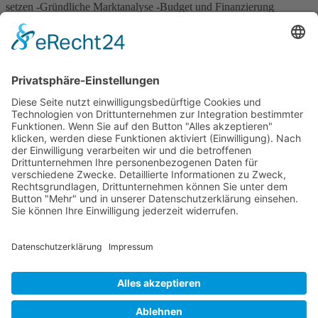
setzen -Gründliche Marktanalyse -Budget und Finanzierung
festlegen -Diversifikation in Betracht ziehen -Profis hinzuziehen -
Langfristiges Denken -Langfristige Instandhaltungsplanung -
Flexibilität […]
Wichtiges
Impressum
Datenschutz
Kooperation
Werbung
Presse- und Öffentlichkeitsarbeit
Aktuelles
Blog
Themenwelt
Zertifikat
Geprüfter Franchisegeber