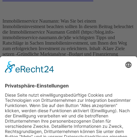
Immobilienservice Naumann: Was Sie bei einem
Immobilieninvestment beachten sollten In diesem Beitrag beleuchtet
die Immobilienservice Naumann GmbH (https://blog.info-
immobilienservice-naumann.de/)die wichtigsten Tipps und
Ratschläge in Sachen Immobilieninvestment, um Ihnen den Weg
zum erfolgreichen Investment zu erleichtern. Inhalt -Klare Ziele
setzen -Gründliche Marktanalyse -Budget und Finanzierung
festlegen -Diversifikation in Betracht ziehen -Profis hinzuziehen -
Langfristiges Denken -Langfristige Instandhaltungsplanung -
Flexibilität […]
Wichtiges
Impressum
Datenschutz
Kooperation
Werbung
Presse- und Öffentlichkeitsarbeit