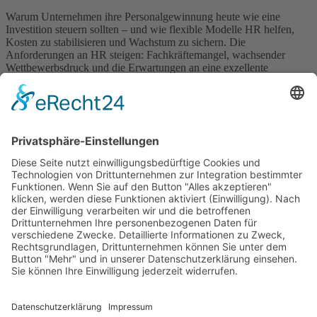
Warum Unternehmen ihre Personalgewinnung heute wie eine
Investition steuern sollten – und wie flexible Modelle HR helfen,
Kosten zu stabilisieren und Wachstum zu sichern. Die
Anforderungen an HR steigen: Fachkräftemangel, wachsender
Wettbewerbsdruck und die Erwartungen an eine exzellente
Candidate Experience belasten Recruiting-Teams wie nie zuvor.
Gleichzeitig müssen Kosten sinken, Budgets enger kontrolliert und
Entscheidungen gegenüber […]
Wichtiges
Impressum
Datenschutz
Kooperation
Werbung
Presse- und Öffentlichkeitsarbeit
Aktuelles
Blog
Themenwelt