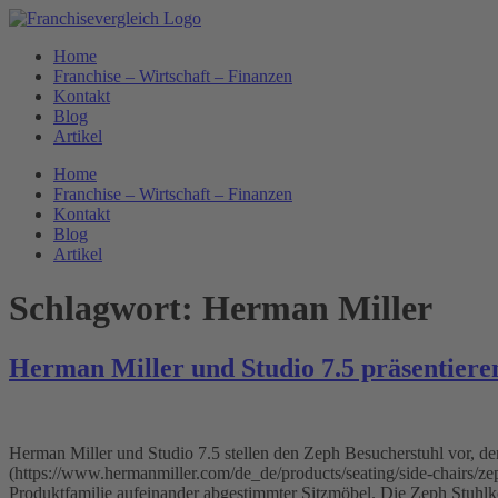
Zum
Inhalt
Home
springen
Franchise – Wirtschaft – Finanzen
Kontakt
Blog
Artikel
Home
Franchise – Wirtschaft – Finanzen
Kontakt
Blog
Artikel
Schlagwort:
Herman Miller
Herman Miller und Studio 7.5 präsentiere
Herman Miller und Studio 7.5 stellen den Zeph Besucherstuhl vor, d
(https://www.hermanmiller.com/de_de/products/seating/side-chairs/ze
Produktfamilie aufeinander abgestimmter Sitzmöbel. Die Zeph Stuhlk