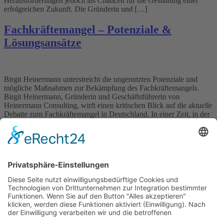
Herausforderungen jedoch als Chancen für die Gestaltung einer
erfolgreichen Zukunft. Die Gründerin und […]
Fachkräftemangel – Potenziale &
Lösungsansätze
Birgit Heinermann unterstreicht die ungenutzten Potenziale und
mögliche Maßnahmen zur Bekämpfung des Fachkräftemangels.
Birgit Heinermann, Gründerin und Geschäftsführerin von
Heinermann Consulting, wirft einen kritischen Blick auf die aktuelle
Debatte zum Fachkräftemangel in Deutschland. In einer Zeit, in der
die Digitalisierung die Arbeitswelt grundlegend verändert, steht
Deutschland vor der Herausforderung, qualifiziertes Personal
insbesondere im IT-Bereich, der […]
Wichtiges
Impressum
Datenschutz
Kooperation