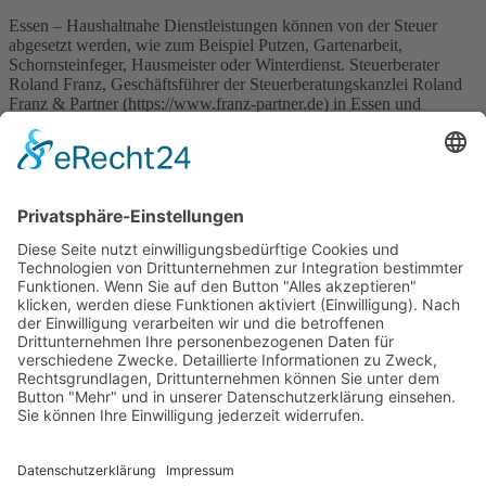
Essen – Haushaltnahe Dienstleistungen können von der Steuer
abgesetzt werden, wie zum Beispiel Putzen, Gartenarbeit,
Schornsteinfeger, Hausmeister oder Winterdienst. Steuerberater
Roland Franz, Geschäftsführer der Steuerberatungskanzlei Roland
Franz & Partner (https://www.franz-partner.de) in Essen und
Velbert, weist darauf hin, dass für Handwerkerleistungen eine
Steuerermäßigung von 20 Prozent aller Kosten gewährt wird,
maximal sind 4.000 Euro abziehbar. Handwerkerleistungen […]
Wichtiges
Impressum
Datenschutz
Kooperation
Werbung
Presse- und Öffentlichkeitsarbeit
Aktuelles
Blog
Themenwelt