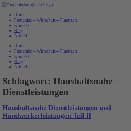
Zum
Inhalt
Home
springen
Franchise – Wirtschaft – Finanzen
Kontakt
Blog
Artikel
Home
Franchise – Wirtschaft – Finanzen
Kontakt
Blog
Artikel
Schlagwort:
Haushaltsnahe
Dienstleistungen
Haushaltsnahe Dienstleistungen und
Handwerkerleistungen Teil II