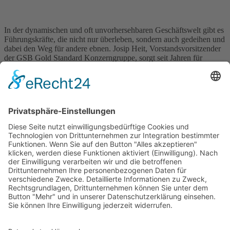
In der dynamischen und oft unvorhersehbaren Geschäftswelt gibt es
Führungskräfte, die nicht nur überleben, sondern auch gedeihen und
dabei den Weg für andere ebnen. Josip Heit, Vorstandsvorsitzender
der GSB Gold Standard Konzerngruppe, sorgt seit Jahren für
mediale und öffentliche Aufmerksamkeit. Die Karriere von Heit ist
gekennzeichnet durch visionäre Führung, finanziellen Weitblick,
strategische Weitsicht und ein […]
Wichtiges
Impressum
Datenschutz
Kooperation
Werbung
Presse- und Öffentlichkeitsarbeit
Aktuelles
Blog