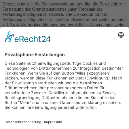
Derzeit zeigt sich die Finanzverwaltung unwillig, die Bescheide zur
Festsetzung des Grundsteuerwertes unter Vorbehalt der
Verfassungsmäßigkeit zu erlassen. Die Diskussion um die
Verfassungsmäßigkeit der neuen Grundsteuer nimmt weiter an Fahrt
auf. Trotz Reformbemühungen und gesetzlicher Anpassungen zeigt
sich in der Praxis eine wachsende Unsicherheit bei Eigentümern und
Vermietern. Besonders im Fokus stehen die
Grundsteuerwertbescheide, deren […]
Wichtiges
Impressum
Datenschutz
Kooperation
Werbung
Presse- und Öffentlichkeitsarbeit
Aktuelles
Blog
Themenwelt