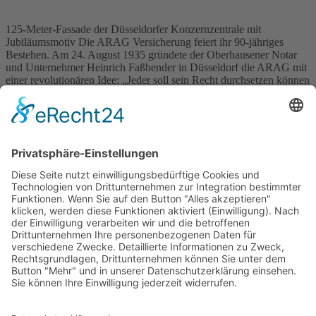
125-Meter-Fassade der Düsseldorfer Konzernzentrale mit
Jubiläumsmotiv Die ARAG Versicherung feiert ihr 90-jähriges
Bestehen. Am 24. August 1935 gründete der Oberhausener Notar
und Unternehmer Heinrich Faßbender in Düsseldorf die ARAG mit
einer revolutionären Idee: „Jeder soll sein Recht durchsetzen können
– unabhängig von seiner finanziellen Situation.“ Dieser
Gründungsgedanke war ein Meilenstein in der Versicherungswelt.
Heute, 90 […]
Wichtiges
Impressum
Datenschutz
Kooperation
Werbung
Presse- und Öffentlichkeitsarbeit
Aktuelles
Blog