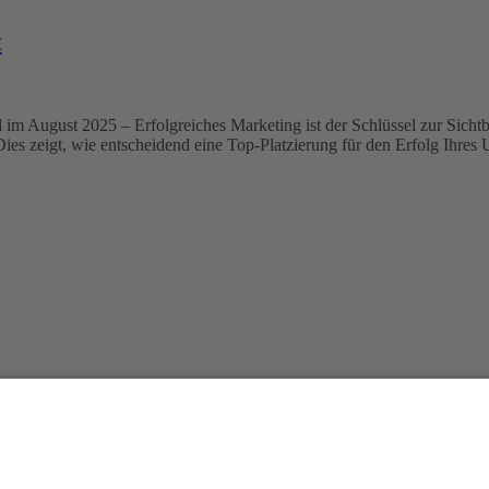
t
m August 2025 – Erfolgreiches Marketing ist der Schlüssel zur Sichtbar
ies zeigt, wie entscheidend eine Top-Platzierung für den Erfolg Ihres Un