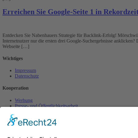
Erreichen Sie Google-Seite 1 in Rekordzei
Entdecken Sie Nabenhauers Strategie für Backlink-Erfolg! Mörschwil i
Internetnutzer nur die ersten drei Google-Suchergebnisse anklicken? D
Webseite […]
Wichtiges
Impressum
Datenschutz
Kooperation
Werbung
Presse- und Öffentlichkeitsarbeit
Aktuelles
Blog
Themenwelt