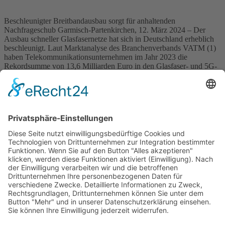
Beschleunigter Breitbandausbau sorgt für anhaltenden
Nachfrageschub Garmisch-Partenkirchen, 12. März 2024 – Der
Ausbau schneller Glasfasernetze hat sich in Deutschland erheblich
beschleunigt. Laut Marktanalyse des Branchenverbands VATM (1)
haben Telekommunikationsunternehmen im Jahr 2023 die
Rekordsumme von 13,6 Milliarden Euro in den Glasfaser- und 5G-
Ausbau investiert. Diese Dynamik hat bei Langmatz, Hersteller
hochwertiger Infrastrukturkomponenten für FTTX-Glasfasernetze,
einen […]
Wichtiges
Impressum
Datenschutz
Kooperation
Werbung
Presse- und Öffentlichkeitsarbeit
Aktuelles