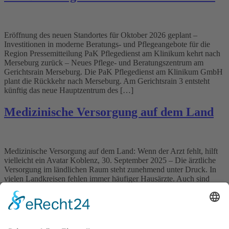
Eröffnung des neuen Standortes für Oktober 2026 geplant –
Investitionen in moderne Beratungs- und Pflegeangebote für die
Region Pressemitteilung PaK Pflegedienst am Klinikum kehrt nach
Merseburg zurück – Neues Pflege- und Beratungszentrum am
Gerichtsrain Merseburg. Die PaK Pflegedienst am Klinikum GmbH
plant die Rückkehr nach Merseburg. Am Gerichtsrain 3 entsteht
künftig das neue Hauptzentrum des […]
Medizinische Versorgung auf dem Land
Medizinische Versorgung auf dem Land: Wenn der Arzt fehlt, hilft
vielleicht ein Avatar Koblenz, 30. September 2025 – Die ärztliche
Versorgung im ländlichen Raum steht zunehmend unter Druck. In
vielen Landkreisen fehlen immer häufiger Hausärzte. Auch sind
Nachfolger für in den Ruhestand gehender Mediziner kaum zu
finden. Für Patientinnen und Patienten bedeutet das: längere Wege,
[…]
Wichtiges