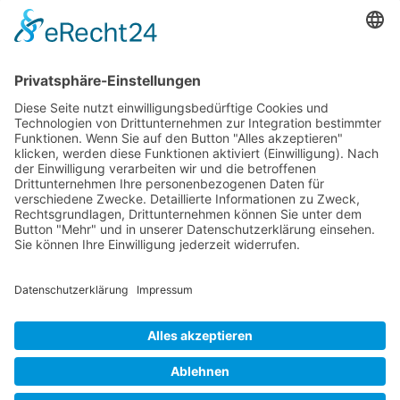
(https://www.schuhplus.com/damenschuhe), voller Vorfreude seine
brandneue Frühlingskollektion. Die Geschäftsführer Kay Zimmer
und Georg […]
Wichtiges
Impressum
Datenschutz
Kooperation
Werbung
Presse- und Öffentlichkeitsarbeit
Aktuelles
Blog
Themenwelt
Zertifikat
Geprüfter Franchisegeber
© 2023 Franchisevergleich.eu