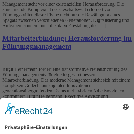
Management steht vor einer existenziellen Herausforderung: Die
zunehmende Komplexität der Geschäftswelt erfordert von
Führungskräften dieser Ebene nicht nur die Bewältigung eines
Spagats zwischen verschiedenen Generationen, Digitalisierung und
Aufgaben, sondern auch die aktive Gestaltung des […]
Mitarbeiterbindung: Herausforderung im
Führungsmanagement
Birgit Heinermann fordert eine transformative Neuausrichtung des
Führungsmanagements für eine insgesamt bessere
Mitarbeiterbindung. Das moderne Management sieht sich mit einem
komplexen Geflecht aus digitalen Innovationen,
generationsübergreifenden Teams und hybriden Arbeitsmodellen
konfrontiert. Birgit Heinermann, Executive Advisor und
Vordenkerin im Bereich Führungsmanagement, sieht diese
Herausforderungen jedoch als Chancen für die Gestaltung einer
erfolgreichen Zukunft. Die Gründerin und […]
Wichtiges