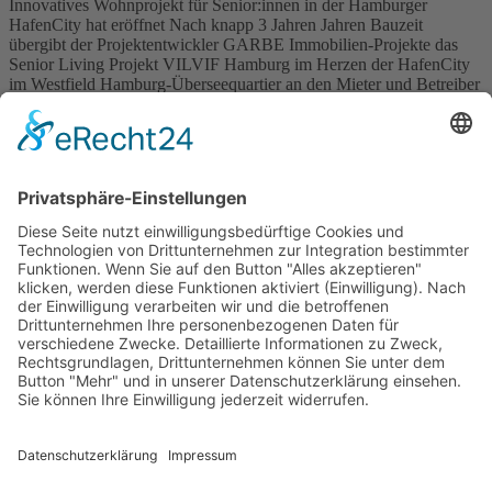
Innovatives Wohnprojekt für Senior:innen in der Hamburger
HafenCity hat eröffnet Nach knapp 3 Jahren Jahren Bauzeit
übergibt der Projektentwickler GARBE Immobilien-Projekte das
Senior Living Projekt VILVIF Hamburg im Herzen der HafenCity
im Westfield Hamburg-Überseequartier an den Mieter und Betreiber
SWS Sophienhaus Wohnbetreuungs- und Servicegesellschaft mbH.
VILVIF Hamburg ist nach VILVIF Berlin und VILVIF Ahrensburg
die […]
Wichtiges
Impressum
Datenschutz
Kooperation
Werbung
Presse- und Öffentlichkeitsarbeit
Aktuelles
Blog
Themenwelt