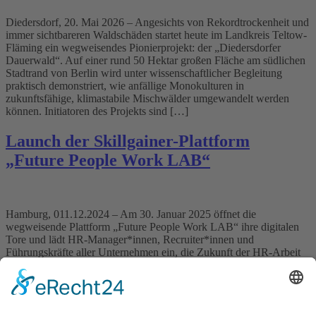
Diedersdorf, 20. Mai 2026 – Angesichts von Rekordtrockenheit und
immer sichtbareren Waldschäden startet heute im Landkreis Teltow-
Fläming ein wegweisendes Pionierprojekt: der „Diedersdorfer
Dauerwald“. Auf einer rund 50 Hektar großen Fläche am südlichen
Stadtrand von Berlin wird unter wissenschaftlicher Begleitung
praktisch demonstriert, wie anfällige Monokulturen in
zukunftsfähige, klimastabile Mischwälder umgewandelt werden
können. Initiatoren des Projekts sind […]
Launch der Skillgainer-Plattform
„Future People Work LAB“
Hamburg, 011.12.2024 – Am 30. Januar 2025 öffnet die
wegweisende Plattform „Future People Work LAB“ ihre digitalen
Tore und lädt HR-Manager*innen, Recruiter*innen und
Führungskräfte aller Unternehmen ein, die Zukunft der HR-Arbeit
mitzugestalten. Die Plattform ermöglicht es, HR als unverzichtbaren
strategischen Partner am C-Level-Tisch zu etablieren, indem es den
Alltag der Verantwortlichen in den Themen Talent […]