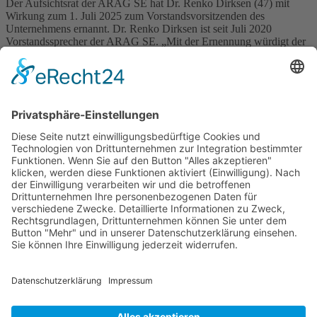
Der Aufsichtsrat der ARAG SE hat Dr. Renko Dirksen (47) mit
Wirkung zum 1. Juli 2025 zum Vorstandsvorsitzenden des
Unternehmens ernannt. Dr. Renko Dirksen ist seit Juli 2020
Vorstandssprecher der ARAG SE. „Mit der Ernennung würdigt der
Aufsichtsrat die sehr erfolgreiche Entwicklung der ARAG SE in
den vergangenen Jahren“, erläutert der Aufsichtsratsvorsitzende und
Mehrheitsaktionär der […]
Wichtiges
Impressum
Datenschutz
Kooperation
Werbung
Presse- und Öffentlichkeitsarbeit
Aktuelles
Blog
Themenwelt
Zertifikat