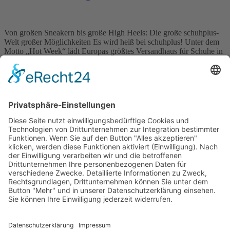
Von großen Sneakern bis große High Heels: Die große schuhplus-
Welt großer Möglichkeiten Es wird heiß bei schuhplus! Unter dem
Motto „Hot Week“ lädt Europas größtes Versandhaus für Schuhe in
Übergrößen alle Modebewussten dazu ein, den Sommer mit einem
frischen Paar XL-Schuhe zu krönen. Bis zum 31. August bietet der
Übergrößen-Spezialist aus Niedersachsen satte 20% Rabatt […]
Wichtiges
Impressum
Datenschutz
Kooperation
Werbung
Presse- und Öffentlichkeitsarbeit
Aktuelles
Blog
Themenwelt